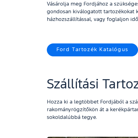
Vásárolja meg Fordjához a szükséges t
gondosan kiválogatott tartozékokat k
házhozszállítással, vagy foglaljon id
Ford Tartozék Katalógus
Szállítási Tart
Hozza ki a legtöbbet Fordjából a szá
rakományrögzítőkön át a kerékpárta
sokoldalúbbá tegye.