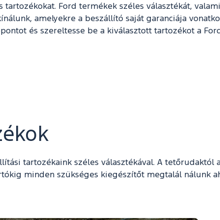
artozékokat. Ford termékek széles választékát, valamint 
ínálunk, amelyekre a beszállító saját garanciája vonatko
őpontot és szereltesse be a kiválasztott tartozékot a Fo
ozékok
llítási tartozékaink széles választékával. A tetőrudaktó
rtókig minden szükséges kiegészítőt megtalál nálunk a