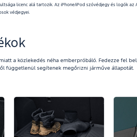
ltsága licenc alá tartozik. Az iPhone/iPod szóvédjegy és logók az 
osok védjegyei.
ékok
 miatt a közlekedés néha emberpróbáló. Fedezze fel bel
ől függetlenül segítenek megőrizni járműve állapotát.