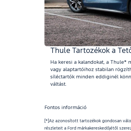
Thule Tartozékok a Tető
Ha keresi a kalandokat, a Thule*
vagy alaptartóihoz stabilan rögzí
síléctartók minden eddiginél könn
váltást.
Fontos információ
[*]Az azonosított tartozékok gondosan válog
részleteit a Ford márkakereskedőjétől szerez