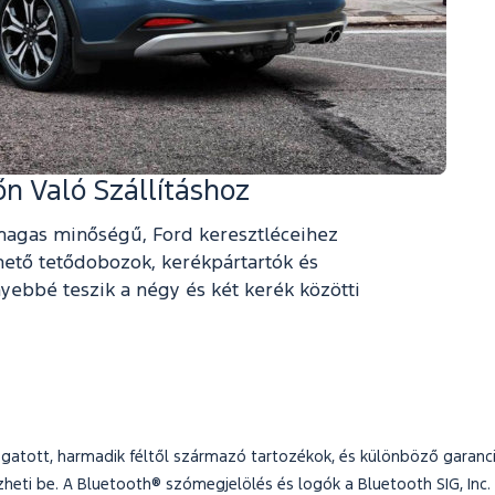
n Való Szállításhoz
 magas minőségű, Ford keresztléceihez
thető tetődobozok, kerékpártartók és
yebbé teszik a négy és két kerék közötti
atott, harmadik féltől származó tartozékok, és különböző garanciá
heti be. A Bluetooth® szómegjelölés és logók a Bluetooth SIG, Inc.