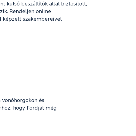
külső beszállítók által biztosított,
zik. Rendeljen online
rd képzett szakembereivel.
l a vonóhorgokon és
hhoz, hogy Fordját még