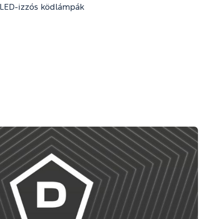
LED-izzós ködlámpák