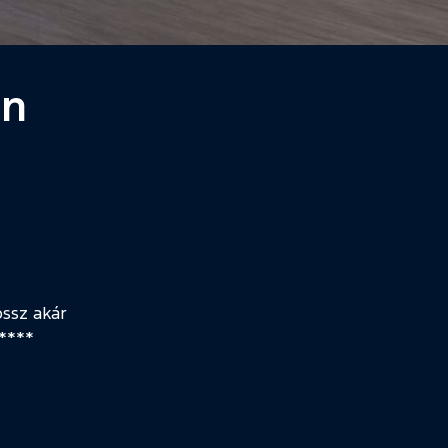
an
ossz akár
****