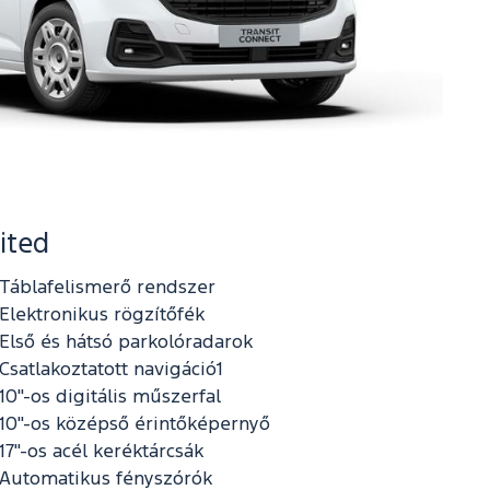
ited
Táblafelismerő rendszer
Elektronikus rögzítőfék
Első és hátsó parkolóradarok
Csatlakoztatott navigáció1
10"-os digitális műszerfal
10"-os középső érintőképernyő
17"-os acél keréktárcsák
Automatikus fényszórók