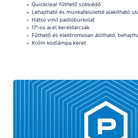
Quickclear fűthető szélvédő
Lehajtható és munkafelületté alakítható ut
Hátsó vinil padlóburkolat
17"-os acél keréktárcsák
Fűthető és elektromosan állítható, behajth
Króm ködlámpa keret