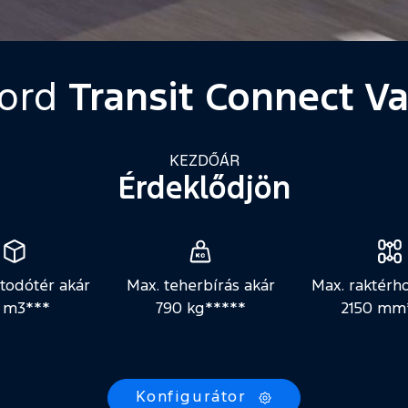
ord
Transit Connect V
KEZDŐÁR
Érdeklődjön
todótér akár
Max. teherbírás akár
Max. raktérh
7 m3***
790 kg*****
2150 mm
Konfigurátor