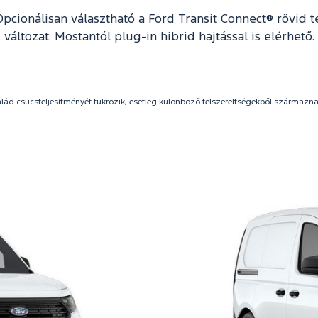
Opcionálisan választható a Ford Transit Connect® rövid 
változat. Mostantól plug‑in hibrid hajtással is elérhető.
család csúcsteljesítményét tükrözik, esetleg különböző felszereltségekből származ