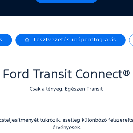
s
Tesztvezetés időpontfoglalás
Ford Transit Connect®
Csak a lényeg. Egészen Transit.
súcsteljesítményét tükrözik, esetleg különböző felsze
érvényesek.