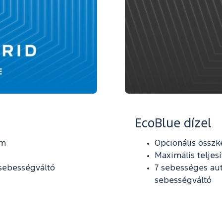
EcoBlue dízel
km
Opcionális összk
Maximális teljes
sebességváltó
7 sebességes au
sebességváltó