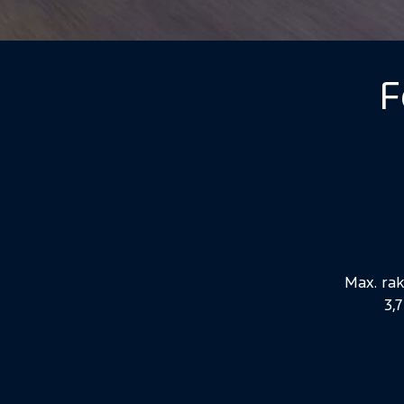
F
Jármű
részletei
Max. rak
3,