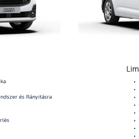
Lim
ika
ndszer és Rányitásra
rlés