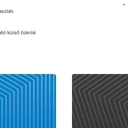
asülés
ató külső tükrök