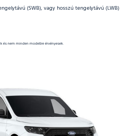
tengelytávú (SWB), vagy hosszú tengelytávú (LWB)
nak és nem minden modellre érvényesek.