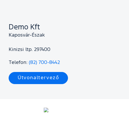
Demo Kft
Kaposvár-Észak
Kinizsi ltp. 29
7400
Telefon:
(82) 700-8442
Útvonaltervező