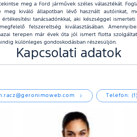
kintse meg a Ford járművek széles választékát. Fogla
se meg kiváló állapotban lévő használt autóinkat,
 értékesítési tanácsadónkkal, aki készséggel ismerteti
megfelelő felszereltség kiválasztásában. Amennyib
hazai terepen már évek óta jól ismert flotta szolgált
indig különleges gondoskodásban részesüljön.
Kapcsolati adatok
an.racz@geronimoweb.com
Telefon: (