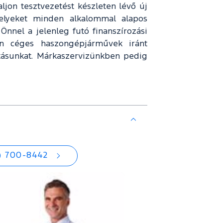
ljon tesztvezetést készleten lévő új
 melyeket minden alkalommal alapos
 Önnel a jelenleg futó finanszírozási
en céges haszongépjárművek iránt
atásunkat. Márkaszervizünkben pedig
1) 700-8442