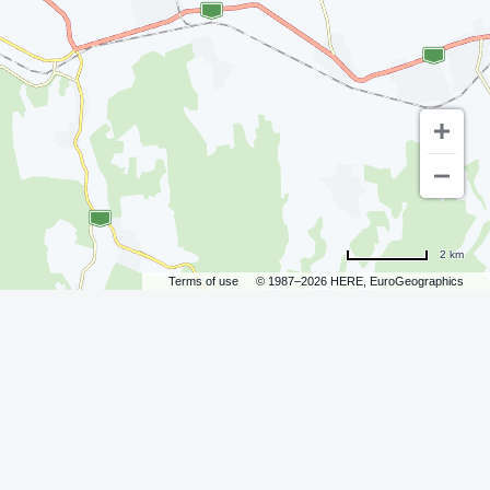
2 km
Terms of use
© 1987–2026 HERE, EuroGeographics