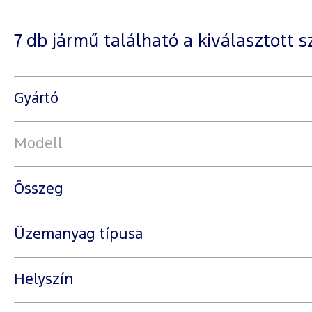
7
db jármű található a kiválasztott 
Szűrés
Gyártó
jellemzők
alapján
Modell
Összeg
Üzemanyag típusa
Helyszín