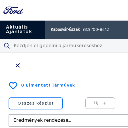
HU - Skip to
HU - Skip to
HU - Skip to
HU - Skip to
navigation
search
footer
main
content
Aktuális
Kaposvár-Észak
(82) 700-8442
Aktuális
Ajánlatok
Ajánlatok
Keresés
Részletes
Használtautók
keresés
[márkakereske
0 Elmentett járművek
[város(ok)ban]
Új
Összes készlet
Eredmények
rendezése