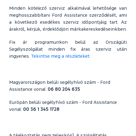
Minden kötelező szerviz alkalmával lehetősége van
meghosszabbítani Ford Assistance szerződését, ami
a következő esedékes szerviz időpontjáig tart. Az
árakról, kérjük, érdeklődjön márkakereskedéseinkben.
Fix ár programunkon belül az Országúti
Segélyszolgálat minden fix áras szerviz után
ingyenes.
Tekintse meg a részleteket.
Magyarországon belüli segélyhívó szám - Ford
Assistance vonal:
06 80 204 635
Európán belüli segélyhívó szám - Ford Assistance
vonal:
00 36 1 345 1728
A tájékoztatás nem teljeskörű. A szolgáltatás