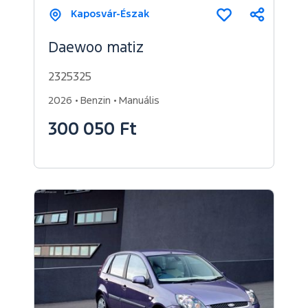
Kaposvár-Észak
Megosz
Összehasonl
Daewoo matiz
2325325
2026
Benzin
Manuális
300 050 Ft