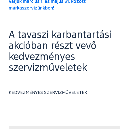
Várjuk március 1. és május 31. között
márkaszervizünkben!
A tavaszi karbantartási
akcióban részt vevő
kedvezményes
szervizműveletek
KEDVEZMÉNYES SZERVIZMŰVELETEK