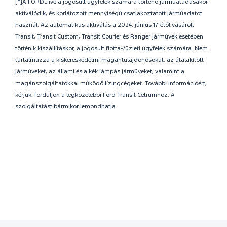
[*]A FORDLiive a jogosult ügyfelek számára történő járműátadásakor
aktiválódik, és korlátozott mennyiségű csatlakoztatott járműadatot
használ. Az automatikus aktiválás a 2024. június 17-étől vásárolt
Transit, Transit Custom, Transit Courier és Ranger járművek esetében
történik kiszállításkor, a jogosult flotta-/üzleti ügyfelek számára. Nem
tartalmazza a kiskereskedelmi magántulajdonosokat, az átalakított
járműveket, az állami és a kék lámpás járműveket, valamint a
magánszolgáltatókkal működő lízingcégeket. További információért,
kérjük, forduljon a legközelebbi Ford Transit Cetrumhoz. A
szolgáltatást bármikor lemondhatja.