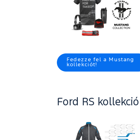
Fedezze fel a Mustang
kollekciót!
Ford RS kollekció