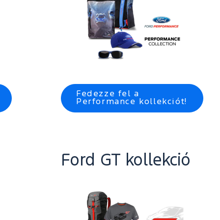
Fedezze fel a
Performance kollekciót!
Ford GT kollekció