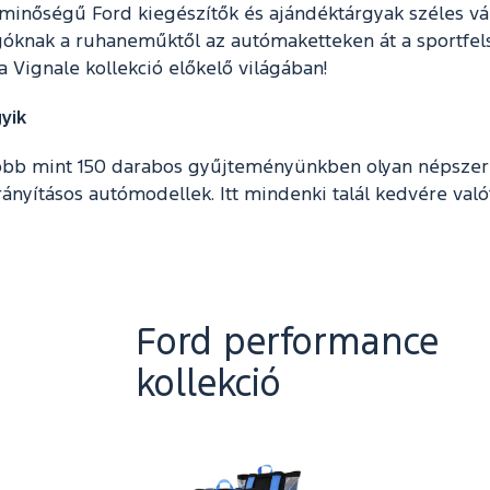
 minőségű Ford kiegészítők és ajándéktárgyak széles vá
góknak a ruhaneműktől az autómaketteken át a sportfel
 Vignale kollekció előkelő világában!
yik
Több mint 150 darabos gyűjteményünkben olyan népszerű
rányításos autómodellek. Itt mindenki talál kedvére való
Ford performance
kollekció