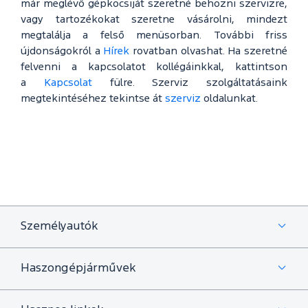
már meglévő gépkocsiját szeretné behozni szervizre,
vagy tartozékokat szeretne vásárolni, mindezt
megtalálja a felső menüsorban. További friss
újdonságokról a
Hírek
rovatban olvashat. Ha szeretné
felvenni a kapcsolatot kollégáinkkal, kattintson
a
Kapcsolat
fülre. Szerviz szolgáltatásaink
megtekintéséhez tekintse át
szerviz
oldalunkat.
Személyautók
Haszongépjárművek