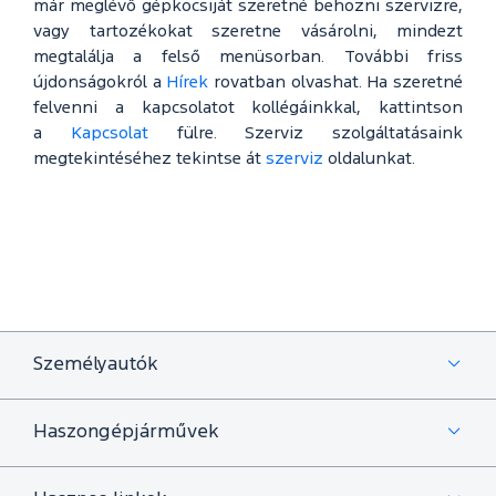
már meglévő gépkocsiját szeretné behozni szervizre,
vagy tartozékokat szeretne vásárolni, mindezt
megtalálja a felső menüsorban. További friss
újdonságokról a
Hírek
rovatban olvashat. Ha szeretné
felvenni a kapcsolatot kollégáinkkal, kattintson
a
Kapcsolat
fülre. Szerviz szolgáltatásaink
megtekintéséhez tekintse át
szerviz
oldalunkat.
Személyautók
Haszongépjárművek